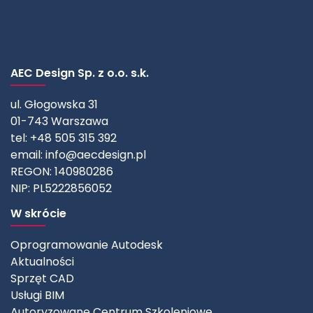
AEC Design Sp. z o.o. s.k.
ul. Głogowska 31
01-743 Warszawa
tel: +48 505 315 392
email:
info@aecdesign.pl
REGON: 140980286
NIP: PL5222856052
W skrócie
Oprogramowanie Autodesk
Aktualności
Sprzęt CAD
Usługi BIM
Autoryzowane Centrum Szkoleniowe