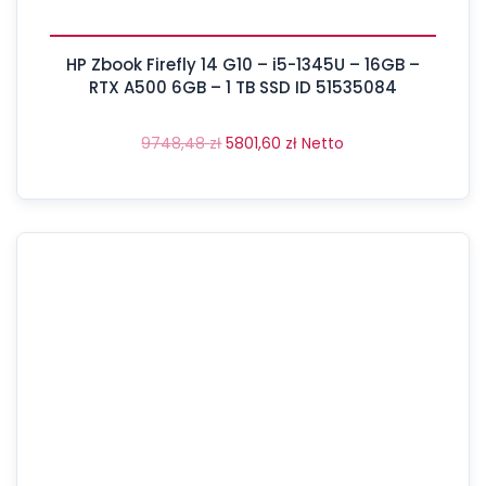
HP Zbook Firefly 14 G10 – i5-1345U – 16GB –
RTX A500 6GB – 1 TB SSD ID 51535084
9748,48
zł
5801,60
zł
Netto