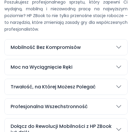
Poszukujesz profesjonalnego sprzętu, który zapewni Ci
wydajną, mobilną i niezawodną pracę na najwyższym
poziomie? HP ZBook to nie tylko przenośne stacje robocze –
to narzędzia, które zmieniają zasady gry dla współczesnych
profesjonalistów.
Mobilność Bez Kompromisów
Dzięki HP ZBook możesz pracować w terenie,
podróżować i realizować projekty w dowolnym
Moc na Wyciągnięcie Ręki
miejscu. Oferowane przenośne stacje robocze HP są
Zapomnij o kompromisach w wydajności. HP ZBook
ultralekkie i wytrzymałe, zapewniając niezrównaną
jest wyposażony w najnowsze procesory i karty
mobilność bez rezygnacji z wydajności.
Trwałość, na Której Możesz Polegać
graficzne, które gwarantują szybkość i płynność
Zbudowany z myślą o wytrzymałości i niezawodności,
pracy nawet przy najbardziej złożonych zadaniach.
HP ZBook przetrwa każde wyzwanie. Solidna
Profesjonalna Wszechstronność
konstrukcja i wytrzymałe materiały zapewniają
Niech Twój sprzęt rośnie wraz z Tobą. HP ZBook
bezpieczeństwo Twoich danych i spokój umysłu w
oferuje szeroki zakres konfiguracji i opcji
każdych warunkach.
Dołącz do Rewolucji Mobilności z HP ZBook
rozszerzalności, pozwalając dostosować go do