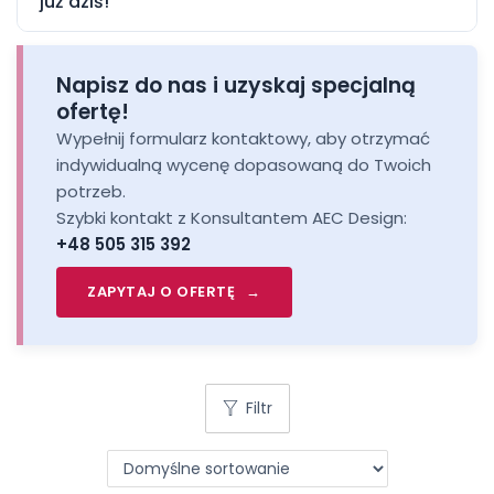
już dziś!
Twoich unikalnych potrzeb i wymagań.
Przyłącz się do profesjonalistów, którzy już teraz
korzystają z zalet mobilnych stacji roboczych HP
Napisz do nas i uzyskaj specjalną
ZBook. Odkryj nowy standard wydajności, mobilności i
ofertę!
niezawodności. Wybierz HP ZBook – wybierz przyszłość
Wypełnij formularz kontaktowy, aby otrzymać
Twojej pracy!
indywidualną wycenę dopasowaną do Twoich
potrzeb.
Szybki kontakt z Konsultantem AEC Design:
+48 505 315 392
ZAPYTAJ O OFERTĘ
Filtr