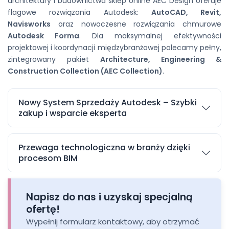
architektury i budownictwa sklep online AEC Design oferuje
flagowe rozwiązania Autodesk:
AutoCAD, Revit,
Navisworks
oraz nowoczesne rozwiązania chmurowe
Autodesk Forma
. Dla maksymalnej efektywności
projektowej i koordynacji międzybranżowej polecamy pełny,
zintegrowany pakiet
Architecture, Engineering &
Construction Collection (AEC Collection)
.
Nowy System Sprzedaży Autodesk – Szybki
zakup i wsparcie eksperta
Wszystkie subskrypcje (w wariantach rocznych oraz
3-letnich) realizujemy w ramach
Nowego Systemu
Przewaga technologiczna w branży dzięki
Sprzedaży Autodesk
. Realizując zamówienie z
procesom BIM
naszym wsparciem, zyskujesz elastyczność, szybkość
Projektuj bez ograniczeń i utrzymaj przewagę nad
i bezpieczeństwo – transakcje są realizowane
konkurencją dzięki najnowszej technologii Autodesk.
automatycznie, z natychmiastowym wystawieniem
Napisz do nas i uzyskaj specjalną
Subskrypcja oprogramowania umożliwia całemu
faktury. Jako zaufany Partner Autodesk dbamy o
ofertę!
zespołowi architektów, konstruktorów i menedżerów
Twój biznes na każdym etapie:
Wypełnij formularz kontaktowy, aby otrzymać
projektów elastyczny dostęp do najnowszych wersji