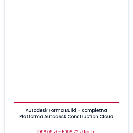
Autodesk Forma Build – Kompletna
Platforma Autodesk Construction Cloud
1998,08
zł
–
5998,72
zł
Netto