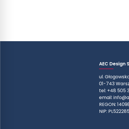
AEC Design Sp
ul. Głogowska
01-743 Wars
tel: +48 505 
email:
info@a
REGON: 1409
NIP: PL52228