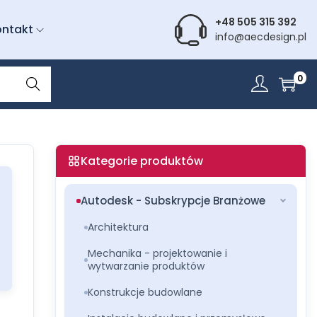
+48 505 315 392
ontakt
info@aecdesign.pl
Wyszu
0
kiwani
e
Kategorie produktów
Autodesk - Subskrypcje Branżowe
Architektura
Mechanika - projektowanie i
wytwarzanie produktów
Konstrukcje budowlane