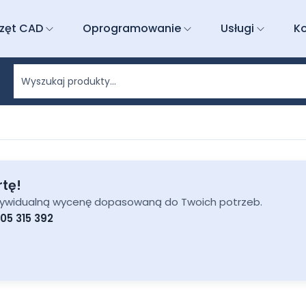
zęt CAD
Oprogramowanie
Usługi
K
rtę!
ndywidualną wycenę dopasowaną do Twoich potrzeb.
05 315 392