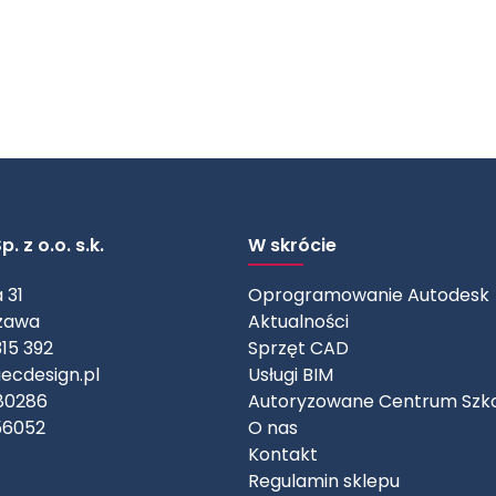
. z o.o. s.k.
W skrócie
 31
Oprogramowanie Autodesk
zawa
Aktualności
315 392
Sprzęt CAD
ecdesign.pl
Usługi BIM
80286
Autoryzowane Centrum Szk
56052
O nas
Kontakt
Regulamin sklepu