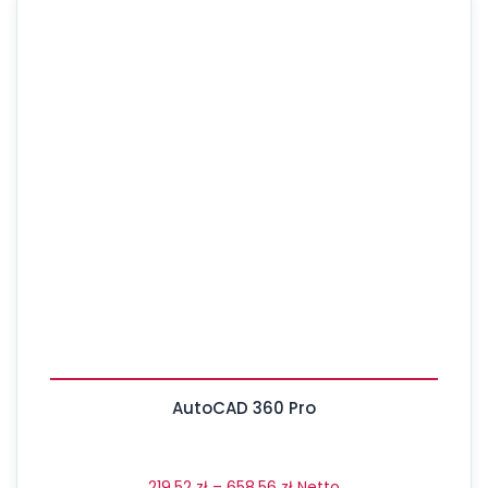
AutoCAD 360 Pro
219,52
zł
–
658,56
zł
Netto