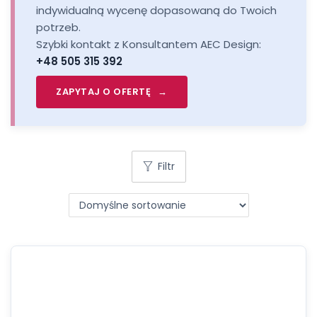
zawsze poprzedzamy analizą potrzeb, co
indywidualną wycenę dopasowaną do Twoich
zoptymalizować wytwarzanie produktów i utrzymać
gwarantuje optymalny dobór subskrypcji do
potrzeb.
pozycję lidera w branży.
specyfiki Twojej produkcji.
Szybki kontakt z Konsultantem AEC Design:
+48 505 315 392
Wsparcie posprzedażowe:
Bierzemy pełną
odpowiedzialność za profesjonalne wdrożenia
ZAPYTAJ O OFERTĘ
systemów, certyfikowane szkolenia inżynierskie
oraz bieżącą pomoc techniczną.
Filtr