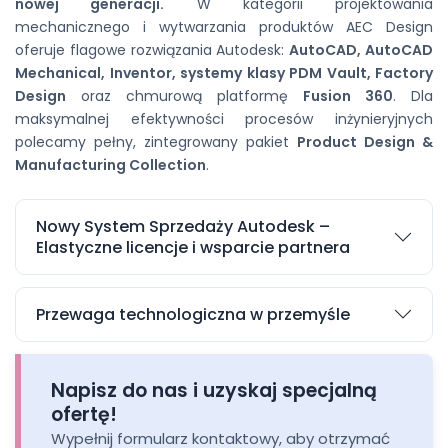
nowej generacji.
W kategorii projektowania
mechanicznego i wytwarzania produktów AEC Design
oferuje flagowe rozwiązania Autodesk:
AutoCAD, AutoCAD
Mechanical, Inventor, systemy klasy PDM Vault, Factory
Design
oraz chmurową platformę
Fusion 360
. Dla
maksymalnej efektywności procesów inżynieryjnych
polecamy pełny, zintegrowany pakiet
Product Design &
Manufacturing Collection
.
Nowy System Sprzedaży Autodesk –
Elastyczne licencje i wsparcie partnera
Wszystkie subskrypcje (w wariantach rocznych oraz
3-letnich) realizujemy w ramach
Nowego Systemu
Przewaga technologiczna w przemyśle
Sprzedaży Autodesk
. Jako zaufany Partner
Subskrypcja rozwiązań Autodesk umożliwia całemu
techniczny dbamy o to, by inwestycja w
zespołowi konstruktorów i technologów elastyczny
oprogramowanie przyniosła Twojej firmie
Napisz do nas i uzyskaj specjalną
dostęp do najnowszych wersji oprogramowania w
maksymalny zwrot:
ofertę!
stałej, optymalnej cenie. Wykorzystaj najnowszą
Dedykowane konsultacje:
Przygotowanie wyceny
Wypełnij formularz kontaktowy, aby otrzymać
technologię, aby usprawnić projektowanie maszyn,