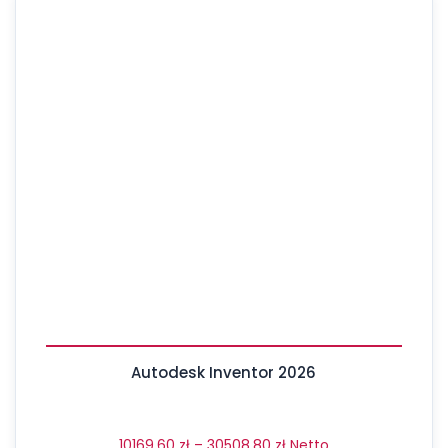
Autodesk Inventor 2026
10169,60
zł
–
30508,80
zł
Netto