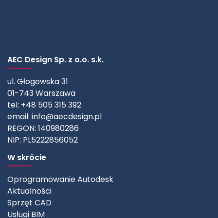
AEC Design Sp. z o.o. s.k.
ul. Głogowska 31
01-743 Warszawa
tel: +48 505 315 392
email:
info@aecdesign.pl
REGON: 140980286
NIP: PL5222856052
W skrócie
Oprogramowanie Autodesk
Aktualności
Sprzęt CAD
Usługi BIM