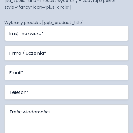
[su_spoiler title=”Produkt wycofany – zapytaj o pakiet”
style=”fancy” icon=”plus-circle”]
Wybrany produkt: [gqb_product_title]