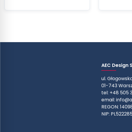
AEC Design Sp
ul. Głogowska
01-743 Wars
tel: +48 505 
email:
info@a
REGON: 1409
NIP: PL52228