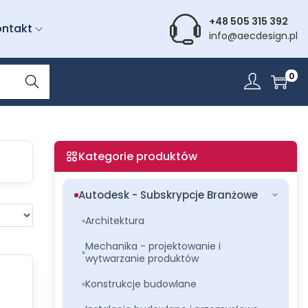
+48 505 315 392
ontakt
info@aecdesign.pl
Wyszu
0
kiwani
e
Kategorie produktów
Autodesk - Subskrypcje Branżowe
Architektura
Mechanika - projektowanie i
wytwarzanie produktów
Konstrukcje budowlane