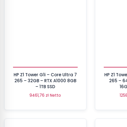
HP Z1 Tower G1i – Core Ultra 7
HP Z1 Towe
265 – 32GB – RTX A1000 8GB
265 – 6
– 1TB SSD
16G
9461,76
zł
Netto
125