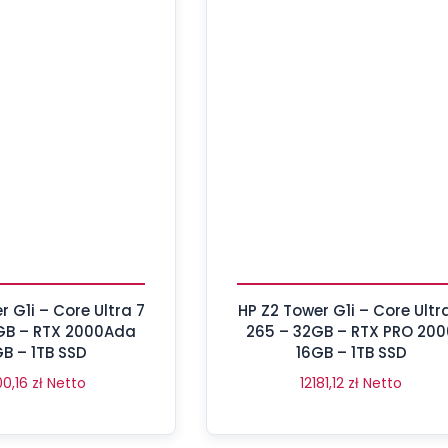
r G1i – Core Ultra 7
HP Z2 Tower G1i – Core Ultr
GB – RTX 2000Ada
265 – 32GB – RTX PRO 200
B – 1TB SSD
16GB – 1TB SSD
00,16
zł
Netto
12181,12
zł
Netto