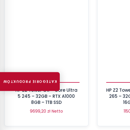
KATEGORIE PRODUKTÓW
HP Z2 Tower G1i – Core Ultra
HP Z2 Towe
5 245 – 32GB – RTX A1000
265 – 32
8GB – 1TB SSD
16G
9699,20
zł
Netto
115