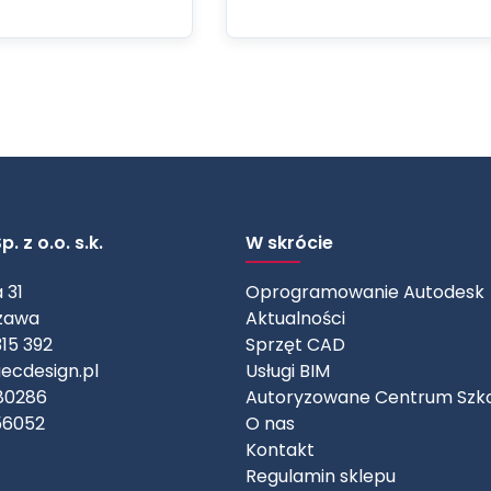
. z o.o. s.k.
W skrócie
 31
Oprogramowanie Autodesk
zawa
Aktualności
315 392
Sprzęt CAD
ecdesign.pl
Usługi BIM
80286
Autoryzowane Centrum Szk
56052
O nas
Kontakt
Regulamin sklepu