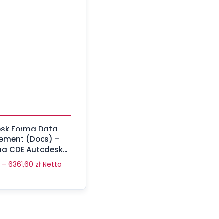
sk Forma Data
ment (Docs) –
ma CDE Autodesk
ruction Cloud
–
6361,60
zł
Netto