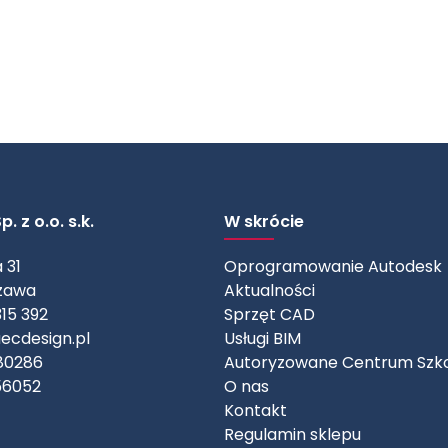
. z o.o. s.k.
W skrócie
 31
Oprogramowanie Autodesk
zawa
Aktualności
315 392
Sprzęt CAD
ecdesign.pl
Usługi BIM
80286
Autoryzowane Centrum Szk
56052
O nas
Kontakt
Regulamin sklepu