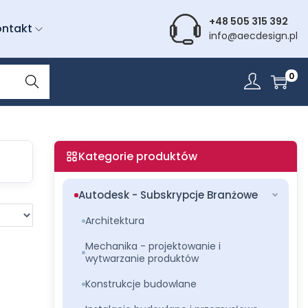
+48 505 315 392
ontakt
info@aecdesign.pl
Wyszu
0
kiwani
e
Kategorie produktów
Autodesk - Subskrypcje Branżowe
Architektura
Mechanika - projektowanie i
wytwarzanie produktów
Konstrukcje budowlane