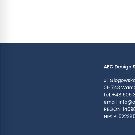
AEC Design Sp
ul. Głogowska
01-743 Wars
tel: +48 505 
email:
info@a
REGON: 1409
NIP: PL52228