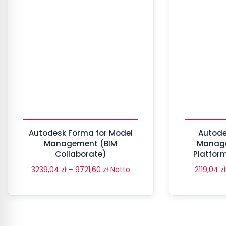
Autodesk Forma for Model
Autode
Management (BIM
Manage
Collaborate)
Platfor
Const
3239,04
zł
–
9721,60
zł
Netto
2119,04
zł