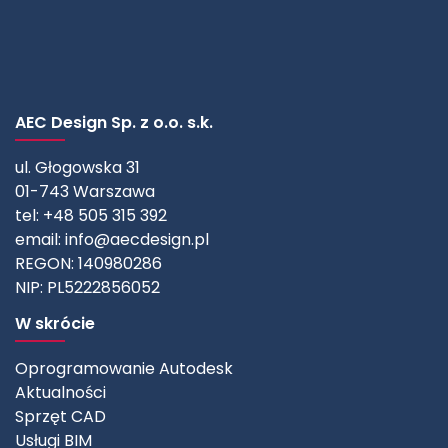
AEC Design Sp. z o.o. s.k.
ul. Głogowska 31
01-743 Warszawa
tel: +48 505 315 392
email:
info@aecdesign.pl
REGON: 140980286
NIP: PL5222856052
W skrócie
Oprogramowanie Autodesk
Aktualności
Sprzęt CAD
Usługi BIM