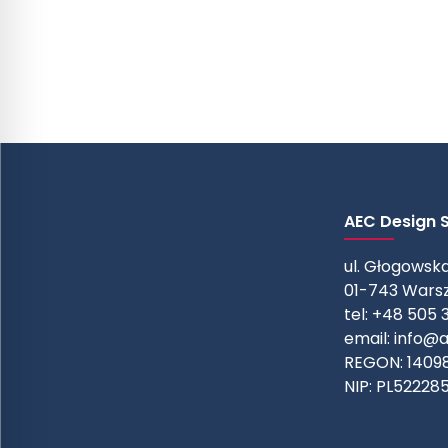
AEC Design Sp
ul. Głogowska
01-743 Wars
tel: +48 505 
email:
info@a
REGON: 1409
NIP: PL52228