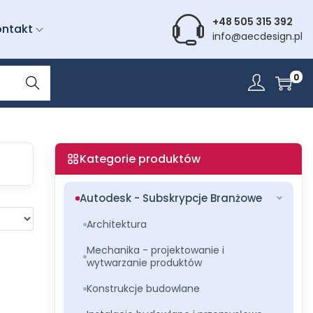
+48 505 315 392
ontakt
info@aecdesign.pl
Wyszu
0
kiwani
e
Kategorie produktów
Autodesk - Subskrypcje Branżowe
Architektura
Mechanika - projektowanie i
wytwarzanie produktów
Konstrukcje budowlane