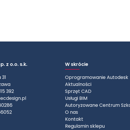
. z o.o. s.k.
W skrócie
 31
Oprogramowanie Autodesk
zawa
Aktualności
315 392
Sprzęt CAD
ecdesign.pl
Usługi BIM
80286
Autoryzowane Centrum Szk
56052
O nas
Kontakt
Regulamin sklepu