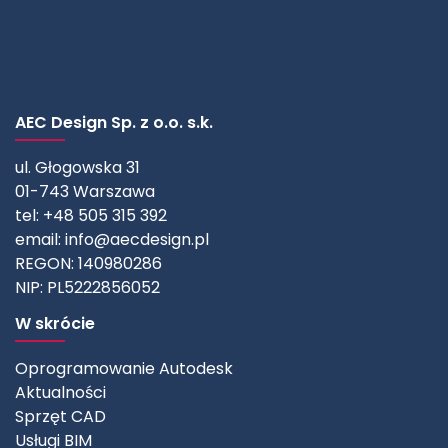
AEC Design Sp. z o.o. s.k.
ul. Głogowska 31
01-743 Warszawa
tel: +48 505 315 392
email:
info@aecdesign.pl
REGON: 140980286
NIP: PL5222856052
W skrócie
Oprogramowanie Autodesk
Aktualności
Sprzęt CAD
Usługi BIM