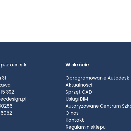
. z o.o. s.k.
W skrócie
 31
Oprogramowanie Autodesk
zawa
Aktualności
315 392
Sprzęt CAD
ecdesign.pl
Usługi BIM
80286
Autoryzowane Centrum Szk
56052
O nas
Kontakt
Regulamin sklepu