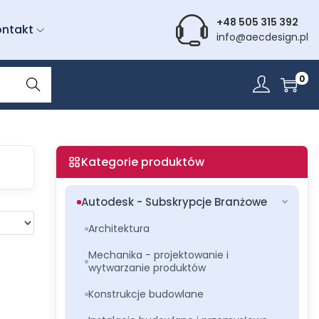
+48 505 315 392
ontakt
info@aecdesign.pl
Wyszu
0
kiwani
e
Kategorie produktów
Autodesk - Subskrypcje Branżowe
Architektura
Mechanika - projektowanie i
wytwarzanie produktów
Konstrukcje budowlane