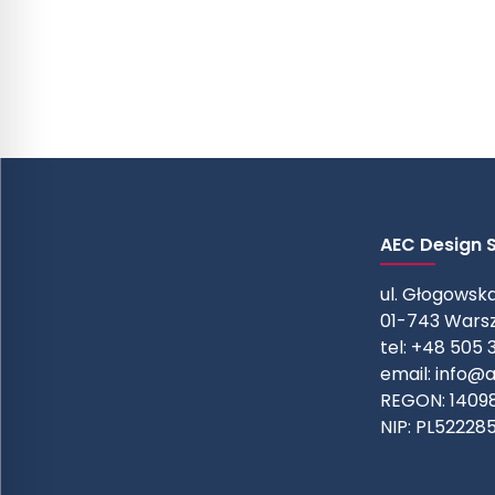
AEC Design Sp
ul. Głogowska
01-743 Wars
tel: +48 505 
email:
info@a
REGON: 1409
NIP: PL52228