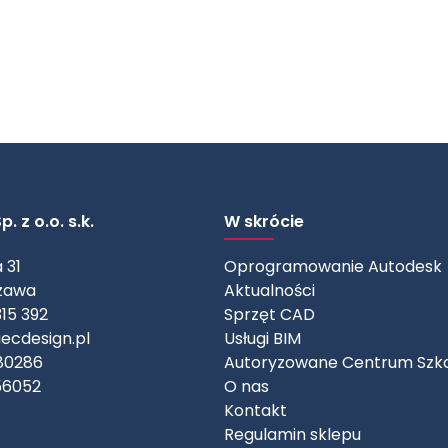
. z o.o. s.k.
W skrócie
 31
Oprogramowanie Autodesk
zawa
Aktualności
315 392
Sprzęt CAD
ecdesign.pl
Usługi BIM
80286
Autoryzowane Centrum Szk
56052
O nas
Kontakt
Regulamin sklepu