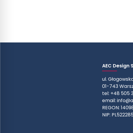
AEC Design Sp
ul. Głogowska
01-743 Wars
tel: +48 505 
email:
info@a
REGON: 1409
NIP: PL52228