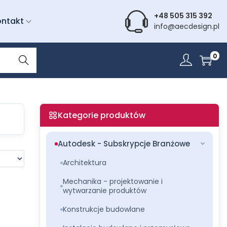
+48 505 315 392
ontakt
info@aecdesign.pl
Wyszu
0
kiwani
e
Kategorie produktów
Autodesk - Subskrypcje Branżowe
Architektura
Mechanika - projektowanie i
wytwarzanie produktów
Konstrukcje budowlane