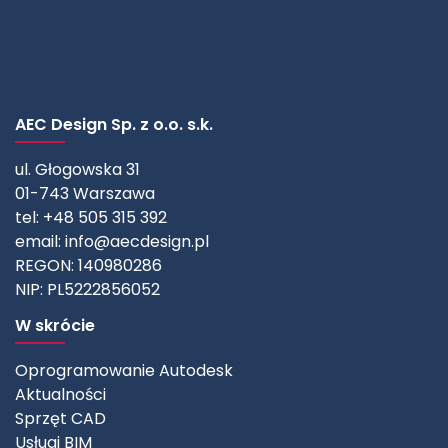
AEC Design Sp. z o.o. s.k.
ul. Głogowska 31
01-743 Warszawa
tel: +48 505 315 392
email:
info@aecdesign.pl
REGON: 140980286
NIP: PL5222856052
W skrócie
Oprogramowanie Autodesk
Aktualności
Sprzęt CAD
Usługi BIM