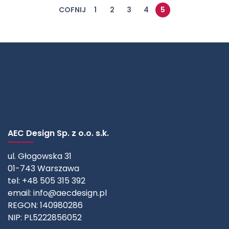
COFNIJ
1
2
3
4
5
AEC Design Sp. z o.o. s.k.
ul. Głogowska 31
01-743 Warszawa
tel: +48 505 315 392
email:
info@aecdesign.pl
REGON: 140980286
NIP: PL5222856052