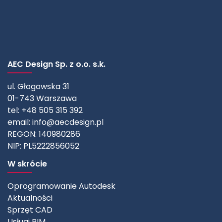
AEC Design Sp. z o.o. s.k.
ul. Głogowska 31
01-743 Warszawa
tel: +48 505 315 392
email:
info@aecdesign.pl
REGON: 140980286
NIP: PL5222856052
W skrócie
Oprogramowanie Autodesk
Aktualności
Sprzęt CAD
Usługi BIM