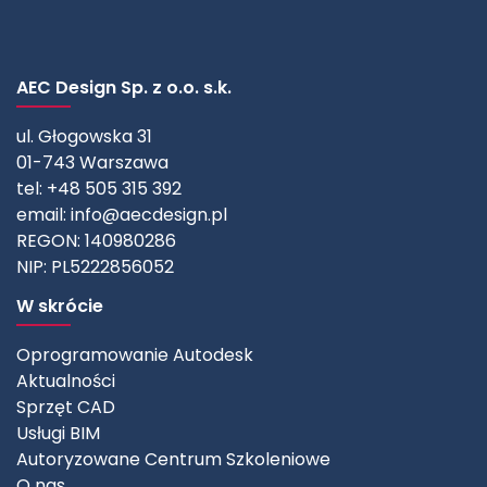
AEC Design Sp. z o.o. s.k.
ul. Głogowska 31
01-743 Warszawa
tel: +48 505 315 392
email:
info@aecdesign.pl
REGON: 140980286
NIP: PL5222856052
W skrócie
Oprogramowanie Autodesk
Aktualności
Sprzęt CAD
Usługi BIM
Autoryzowane Centrum Szkoleniowe
O nas