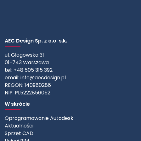
AEC Design Sp. z o.o. s.k.
ul. Głogowska 31
01-743 Warszawa
tel: +48 505 315 392
email:
info@aecdesign.pl
REGON: 140980286
NIP: PL5222856052
W skrócie
Oprogramowanie Autodesk
Aktualności
Sprzęt CAD
Usługi BIM