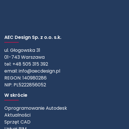
AEC Design Sp. z o.o. s.k.
ul. Głogowska 31
01-743 Warszawa
tel: +48 505 315 392
email:
info@aecdesign.pl
REGON: 140980286
NIP: PL5222856052
W skrócie
Oprogramowanie Autodesk
Aktualności
Sprzęt CAD
Usługi BIM