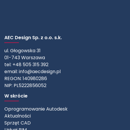
AEC Design Sp. z o.o. s.k.
ul. Głogowska 31
01-743 Warszawa
tel: +48 505 315 392
email:
info@aecdesign.pl
REGON: 140980286
NIP: PL5222856052
W skrócie
Oprogramowanie Autodesk
Aktualności
Sprzęt CAD
Usługi BIM