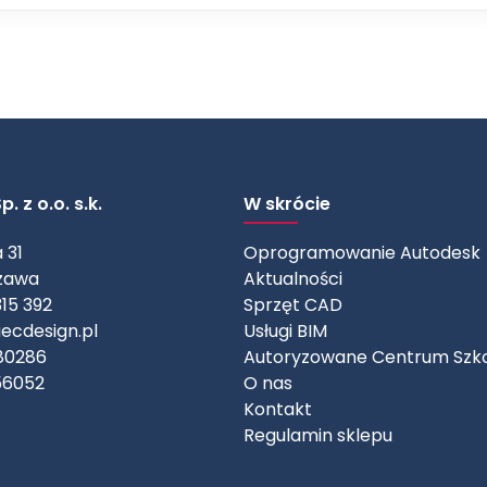
. z o.o. s.k.
W skrócie
 31
Oprogramowanie Autodesk
zawa
Aktualności
315 392
Sprzęt CAD
ecdesign.pl
Usługi BIM
80286
Autoryzowane Centrum Szk
56052
O nas
Kontakt
Regulamin sklepu