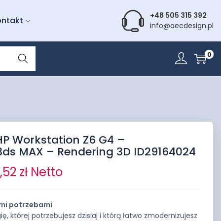
+48 505 315 392
ontakt
info@aecdesign.pl
Wyszu
0
kiwani
e
HP Workstation Z6 G4 –
ds MAX – Rendering 3D ID29164024
5,52
zł
Netto
imi potrzebami
ię, której potrzebujesz dzisiaj i którą łatwo zmodernizujesz