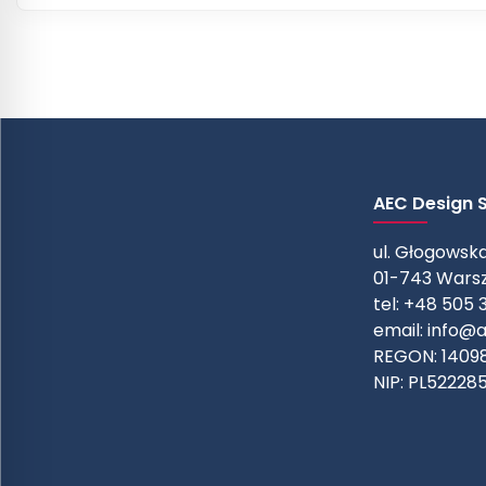
AEC Design Sp
ul. Głogowska
01-743 Wars
tel: +48 505 
email:
info@a
REGON: 1409
NIP: PL52228