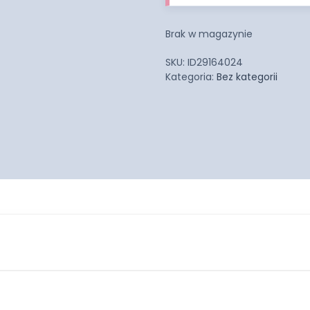
Brak w magazynie
SKU:
ID29164024
Kategoria:
Bez kategorii