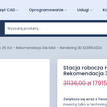
zęt CAD
Oprogramowanie
Usługi
K
on Z6 G4 – Rekomendacja 3ds MAX – Rendering 3D ID29164024
Stacja robocza 
Rekomendacja 3
31136,00
zł
1791
Zwiększa się wraz z Two
Inwestuj tylko w technolog