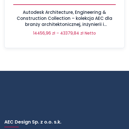
Autodesk Architecture, Engineering &
Construction Collection – kolekcja AEC dla
branży architektonicznej, inżynierii i
budownictwa
14456,96
zł
–
43379,84
zł
Netto
AEC Design Sp. z o.o. s.k.