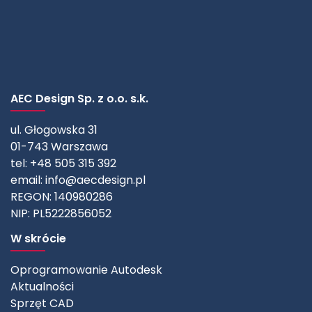
AEC Design Sp. z o.o. s.k.
ul. Głogowska 31
01-743 Warszawa
tel: +48 505 315 392
email:
info@aecdesign.pl
REGON: 140980286
NIP: PL5222856052
W skrócie
Oprogramowanie Autodesk
Aktualności
Sprzęt CAD