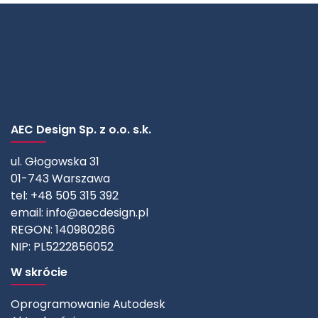
AEC Design Sp. z o.o. s.k.
ul. Głogowska 31
01-743 Warszawa
tel: +48 505 315 392
email:
info@aecdesign.pl
REGON: 140980286
NIP: PL5222856052
W skrócie
Oprogramowanie Autodesk