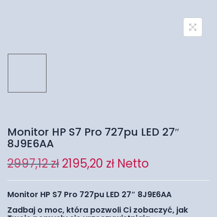
Monitor HP S7 Pro 727pu LED 27″
8J9E6AA
2997,12
zł
2195,20
zł
Netto
Monitor HP S7 Pro 727pu LED 27″ 8J9E6AA
Zadbaj o moc, która pozwoli Ci zobaczyć, jak