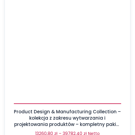
Product Design & Manufacturing Collection –
kolekcja z zakresu wytwarzania i
projektowania produktów – kompletny pakiet
aż 17 programów
13260,80
zł
–
39782,40
zł
Netto