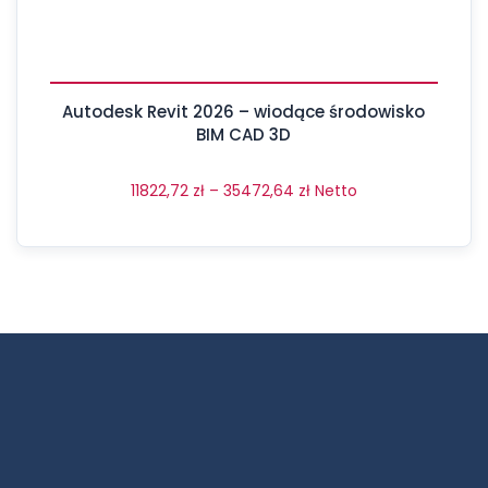
Autodesk Revit 2026 – wiodące środowisko
BIM CAD 3D
11822,72
zł
–
35472,64
zł
Netto