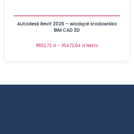
Autodesk Revit 2026 – wiodące środowisko
BIM CAD 3D
11822,72
zł
–
35472,64
zł
Netto