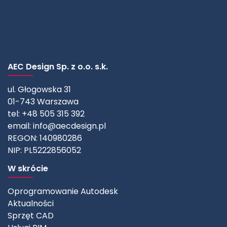
AEC Design Sp. z o.o. s.k.
ul. Głogowska 31
01-743 Warszawa
tel: +48 505 315 392
email:
info@aecdesign.pl
REGON: 140980286
NIP: PL5222856052
W skrócie
Oprogramowanie Autodesk
Aktualności
Sprzęt CAD