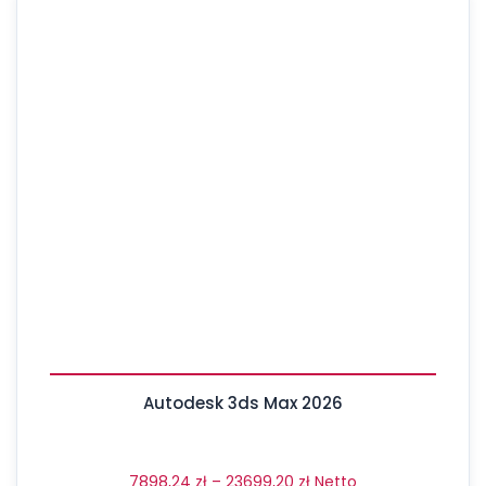
Autodesk 3ds Max 2026
7898,24
zł
–
23699,20
zł
Netto