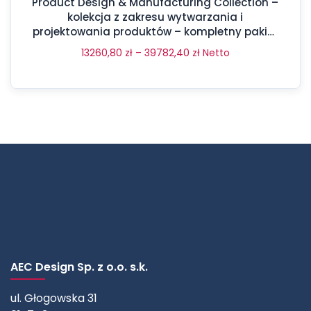
Product Design & Manufacturing Collection –
kolekcja z zakresu wytwarzania i
projektowania produktów – kompletny pakiet
aż 17 programów
13260,80
zł
–
39782,40
zł
Netto
AEC Design Sp. z o.o. s.k.
ul. Głogowska 31