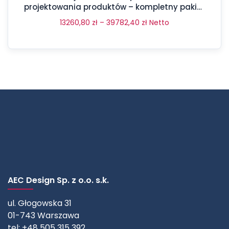
projektowania produktów – kompletny pakiet
aż 17 programów
13260,80
zł
–
39782,40
zł
Netto
AEC Design Sp. z o.o. s.k.
ul. Głogowska 31
01-743 Warszawa
tel: +48 505 315 392