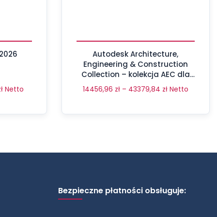
 2026
Autodesk Architecture,
Engineering & Construction
Collection – kolekcja AEC dla
branży architektonicznej,
zł
Netto
14456,96
zł
–
43379,84
zł
Netto
inżynierii i budownictwa
Bezpieczne płatności obsługuje: