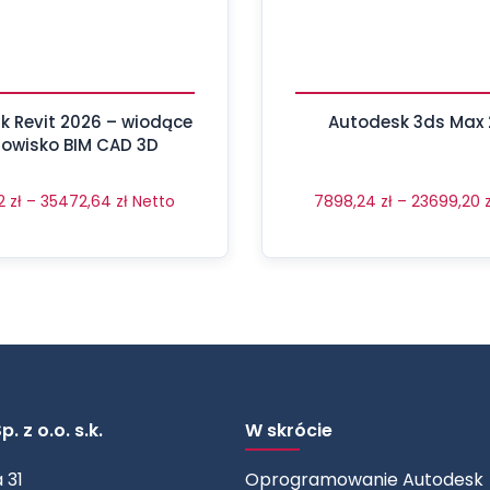
2026 – wiodące
Autodesk 3ds Max
dowisko BIM CAD 3D
72
zł
–
35472,64
zł
Netto
7898,24
zł
–
23699,20
. z o.o. s.k.
W skrócie
 31
Oprogramowanie Autodesk