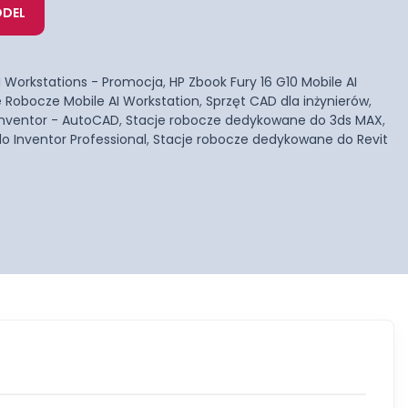
DEL
I Workstations - Promocja
,
HP Zbook Fury 16 G10 Mobile AI
 Robocze Mobile AI Workstation
,
Sprzęt CAD dla inżynierów
,
 Inventor - AutoCAD
,
Stacje robocze dedykowane do 3ds MAX
,
 Inventor Professional
,
Stacje robocze dedykowane do Revit