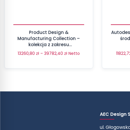
Product Design &
Autodesk Revit 
Manufacturing Collection –
śro
kolekcja z zakresu
wytwarzania i projektowania
13260,80
zł
–
39782,40
zł
Netto
11822,
produktów – kompletny pakiet
aż 17 programów
AEC Design Sp
ul. Głogowska