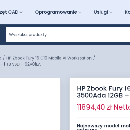
zęt CAD
Oprogramowanie
Usługi
K
a
/
HP Zbook Fury 16 G10 Mobile AI Workstation
/
– 1 TB SSD – 62V81EA
HP Zbook Fury 1
3500Ada 12GB – 
11894,40
zł
Nett
Najnowszy model mobi