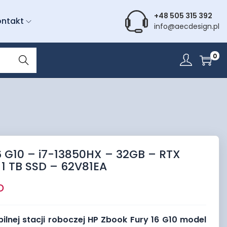
+48 505 315 392
ontakt
info@aecdesign.pl
Wyszu
0
kiwani
e
6 G10 – i7-13850HX – 32GB – RTX
1 TB SSD – 62V81EA
o
lnej stacji roboczej HP Zbook Fury 16 G10 model