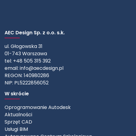
AEC Design Sp. z o.o. s.k.
ul. Głogowska 31
01-743 Warszawa
tel: +48 505 315 392
email:
info@aecdesign.pl
REGON: 140980286
NIP: PL5222856052
W skrócie
Oprogramowanie Autodesk
Aktualności
Sprzęt CAD
Usługi BIM