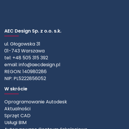
AEC Design Sp. z o.o. s.k.
ul. Głogowska 31
01-743 Warszawa
tel: +48 505 315 392
email:
info@aecdesign.pl
REGON: 140980286
NIP: PL5222856052
W skrócie
Oprogramowanie Autodesk
Aktualności
Sprzęt CAD
Usługi BIM