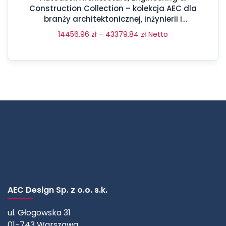
Construction Collection – kolekcja AEC dla
branży architektonicznej, inżynierii i
budownictwa
14456,96
zł
–
43379,84
zł
Netto
AEC Design Sp. z o.o. s.k.
ul. Głogowska 31
01-743 Warszawa