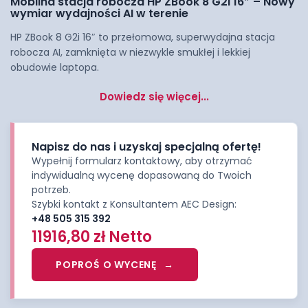
Mobilna stacja robocza HP ZBook 8 G2i 16″ – Nowy
wymiar wydajności AI w terenie
HP ZBook 8 G2i 16″ to przełomowa, superwydajna stacja
robocza AI, zamknięta w niezwykle smukłej i lekkiej
obudowie laptopa.
Dowiedz się więcej...
Napisz do nas i uzyskaj specjalną ofertę!
Wypełnij formularz kontaktowy, aby otrzymać
indywidualną wycenę dopasowaną do Twoich
potrzeb.
Szybki kontakt z Konsultantem AEC Design:
+48 505 315 392
11916,80
zł
Netto
POPROŚ O WYCENĘ