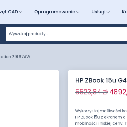
zęt CAD
Oprogramowanie
Usługi
K
station Z9L67AW
HP ZBook 15u G4
5523,84
zł
4892
Wykorzystaj możliwości ko
HP ZBook 15u z ekranem o 
mobilności i niskiej ceny