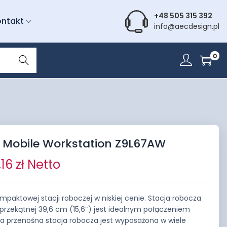
+48 505 315 392
ontakt
info@aecdesign.pl
Wyszu
0
kiwani
e
 Mobile Workstation Z9L67AW
,16
zł
Netto
mpaktowej stacji roboczej w niskiej cenie. Stacja robocza
przekątnej 39,6 cm (15,6″) jest idealnym połączeniem
. Ta przenośna stacja robocza jest wyposażona w wiele