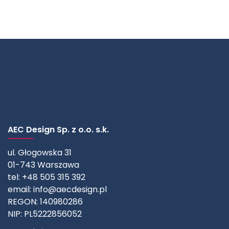
AEC Design Sp. z o.o. s.k.
ul. Głogowska 31
01-743 Warszawa
tel: +48 505 315 392
email:
info@aecdesign.pl
REGON: 140980286
NIP: PL5222856052