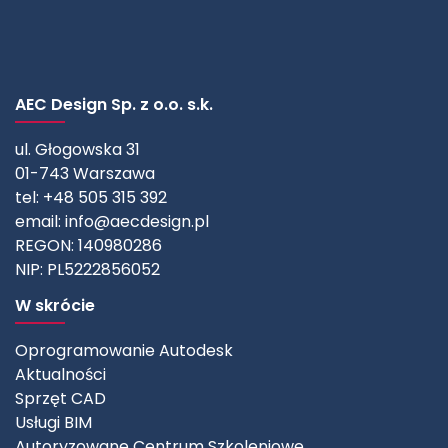
AEC Design Sp. z o.o. s.k.
ul. Głogowska 31
01-743 Warszawa
tel: +48 505 315 392
email:
info@aecdesign.pl
REGON: 140980286
NIP: PL5222856052
W skrócie
Oprogramowanie Autodesk
Aktualności
Sprzęt CAD
Usługi BIM
Autoryzowane Centrum Szkoleniowe