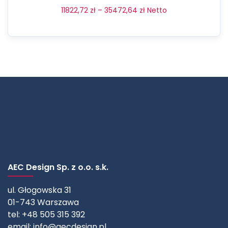
11822,72
zł
–
35472,64
zł
Netto
AEC Design Sp. z o.o. s.k.
ul. Głogowska 31
01-743 Warszawa
tel: +48 505 315 392
email:
info@aecdesign.pl