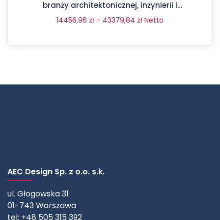
branży architektonicznej, inżynierii i
budownictwa
14456,96
zł
–
43379,84
zł
Netto
AEC Design Sp. z o.o. s.k.
ul. Głogowska 31
01-743 Warszawa
tel: +48 505 315 392