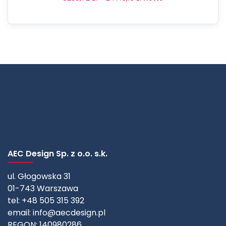
AEC Design Sp. z o.o. s.k.
ul. Głogowska 31
01-743 Warszawa
tel: +48 505 315 392
email:
info@aecdesign.pl
REGON: 140980286