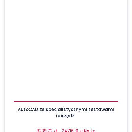
AutoCAD ze specjalistycznymi zestawami
narzędzi
8238,72
zł
–
24716,16
zł
Netto