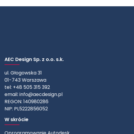
AEC Design Sp. z o.o. s.k.
ul. Głogowska 31
01-743 Warszawa
tel: +48 505 315 392
email:
info@aecdesign.pl
REGON: 140980286
NIP: PL5222856052
W skrócie
Oprogramowanie Autodesk