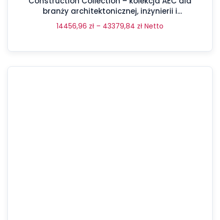
Construction Collection – kolekcja AEC dla
branży architektonicznej, inżynierii i
budownictwa
14456,96
zł
–
43379,84
zł
Netto