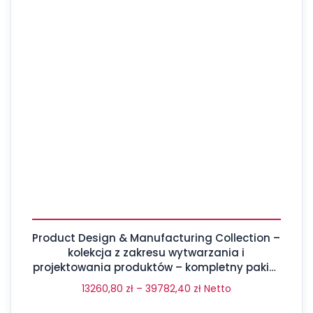
Product Design & Manufacturing Collection –
kolekcja z zakresu wytwarzania i
projektowania produktów – kompletny pakiet
aż 17 programów
13260,80
zł
–
39782,40
zł
Netto