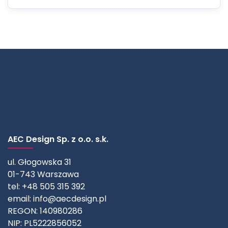
AEC Design Sp. z o.o. s.k.
ul. Głogowska 31
01-743 Warszawa
tel: +48 505 315 392
email:
info@aecdesign.pl
REGON: 140980286
NIP: PL5222856052