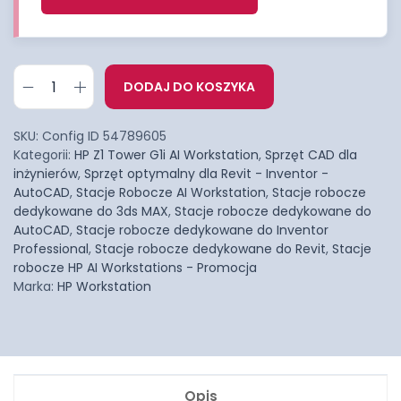
DODAJ DO KOSZYKA
SKU:
Config ID 54789605
Kategorii:
HP Z1 Tower G1i AI Workstation
,
Sprzęt CAD dla
inżynierów
,
Sprzęt optymalny dla Revit - Inventor -
AutoCAD
,
Stacje Robocze AI Workstation
,
Stacje robocze
dedykowane do 3ds MAX
,
Stacje robocze dedykowane do
AutoCAD
,
Stacje robocze dedykowane do Inventor
Professional
,
Stacje robocze dedykowane do Revit
,
Stacje
robocze HP AI Workstations - Promocja
Marka:
HP Workstation
Opis