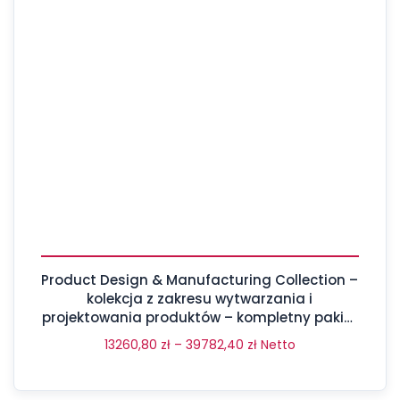
Product Design & Manufacturing Collection –
kolekcja z zakresu wytwarzania i
projektowania produktów – kompletny pakiet
aż 17 programów
13260,80
zł
–
39782,40
zł
Netto