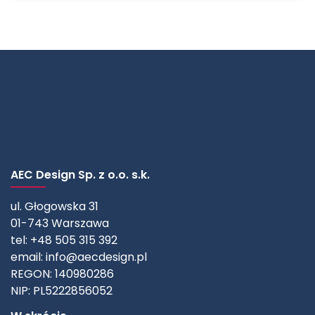
AEC Design Sp. z o.o. s.k.
ul. Głogowska 31
01-743 Warszawa
tel: +48 505 315 392
email:
info@aecdesign.pl
REGON: 140980286
NIP: PL5222856052