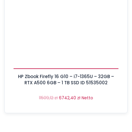
HP Zbook Firefly 16 G10 – i7-1365U – 32GB –
RTX A500 6GB – 1 TB SSD ID 51535002
11509,12
zł
6742,40
zł
Netto