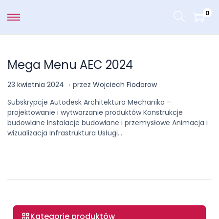
0
Mega Menu AEC 2024
.
Opublikowano na
7
23 kwietnia 2024
przez
Wojciech Fiodorow
m
Subskrypcje Autodesk Architektura Mechanika –
a
projektowanie i wytwarzanie produktów Konstrukcje
j
budowlane Instalacje budowlane i przemysłowe Animacja i
a
wizualizacja Infrastruktura Usługi…
2
0
2
4
Kategorie produktów