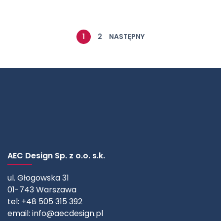
1
2
NASTĘPNY
AEC Design Sp. z o.o. s.k.
ul. Głogowska 31
01-743 Warszawa
tel: +48 505 315 392
email:
info@aecdesign.pl