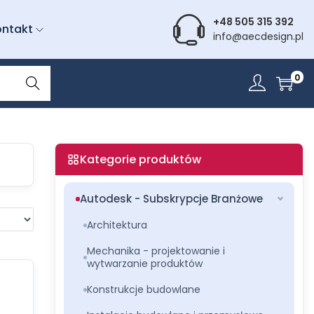
+48 505 315 392
ontakt
info@aecdesign.pl
Wyszu
0
kiwani
e
Kategorie produktów
Autodesk - Subskrypcje Branżowe
Architektura
Mechanika - projektowanie i
wytwarzanie produktów
Konstrukcje budowlane