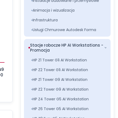
Instalacje budowlane i przemysłowe
Animacja i wizualizacja
Infrastruktura
Usługi Chmurowe Autodesk Forma
Stacje robocze HP AI Workstations -
Promocja
HP Z1 Tower G1i AI Workstation
a9
HP Z2 Tower G1i AI Workstation
00
HP Z1 Tower G9 AI Workstation
HP Z2 Tower G9 AI Workstation
HP Z4 Tower G5 AI Workstation
HP Z6 Tower G5 AI Workstation