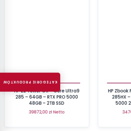
KATEGORIE PRODUKTÓW
HP Z2 Tower G1i – Core Ultra9
HP Zbook Fury 
285 – 64GB – RTX PRO 5000
285HX –
48GB – 2TB SSD
5000 2
39872,00
zł
Netto
347