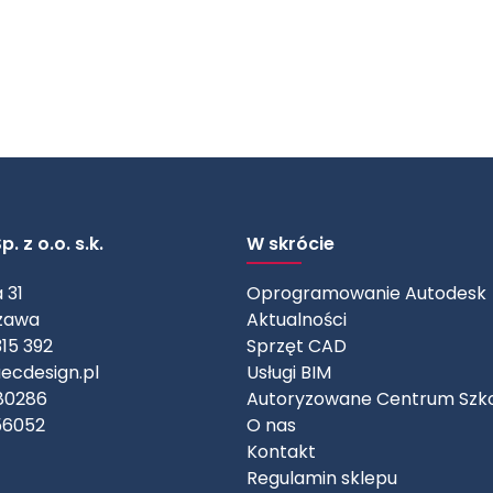
. z o.o. s.k.
W skrócie
 31
Oprogramowanie Autodesk
zawa
Aktualności
315 392
Sprzęt CAD
ecdesign.pl
Usługi BIM
80286
Autoryzowane Centrum Szk
56052
O nas
Kontakt
Regulamin sklepu