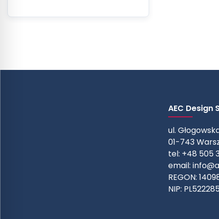
AEC Design Sp
ul. Głogowska
01-743 Wars
tel: +48 505 
email:
info@a
REGON: 1409
NIP: PL52228